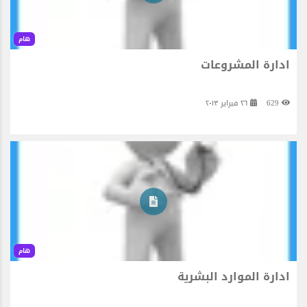
هام
ادارة المشروعات
629
٢٦ فبراير ٢٠١٣
هام
ادارة الموارد البشرية