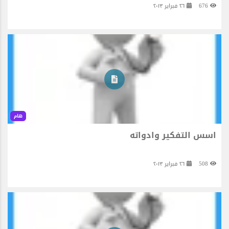
676
٢٦ فبراير ٢٠١٣
هام
اسس التفكير وادواته
508
٢٦ فبراير ٢٠١٣