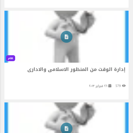
هام
إدارة الوقت من المنظور الاسلامى والادارى
579
٢٦ فبراير ٢٠١٣