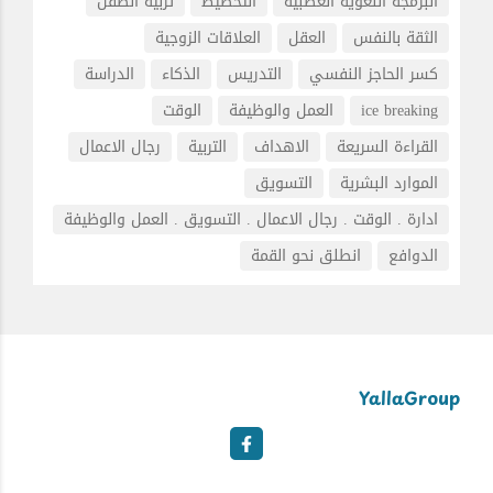
البرمجة اللغوية العصبية
التخطيط
تربية الطفل
الثقة بالنفس
العقل
العلاقات الزوجية
كسر الحاجز النفسي
التدريس
الذكاء
الدراسة
ice breaking
العمل والوظيفة
الوقت
القراءة السريعة
الاهداف
التربية
رجال الاعمال
الموارد البشرية
التسويق
ادارة . الوقت . رجال الاعمال . التسويق . العمل والوظيفة
الدوافع
انطلق نحو القمة
YallaGroup